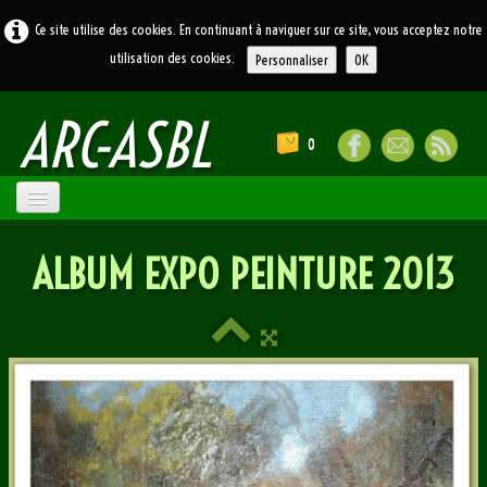
Ce site utilise des cookies. En continuant à naviguer sur ce site, vous acceptez notre
utilisation des cookies.
Personnaliser
OK
ARC
-ASBL
0
ACCUEIL
ALBUM EXPO PEINTURE 2013
ATELIERS
▼
LE BLOG
LIENS
CONTACT
SOUVENIRS