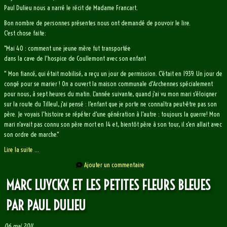
Paul Dulieu nous a narré le récit de Madame Francart.
Bon nombre de personnes présentes nous ont demandé de pouvoir le lire.
C'est chose faite:
"Mai 40 : comment une jeune mère fut transportée
dans la cave de l'hospice de Coullemont avec son enfant
" Mon fiancé, qui était mobilisé, a reçu un jour de permission. C'était en 1939. Un jour de
congé pour se marier ! On a ouvert la maison communale d'Archennes spécialement
pour nous, à sept heures du matin. L'année suivante, quand j'ai vu mon mari s'éloigner
sur la route du Tilleul, j'ai pensé : l'enfant que je porte ne connaîtra peut-être pas son
père. Je voyais l'histoire se répéter d'une génération à l'autre : toujours la guerre! Mon
mari n'avait pas connu son père mort en 14 et, bientôt père à son tour, il s'en allait avec
son ordre de marche."
Lire la suite ...
Ajouter un commentaire
MARC LUYCKX ET LES PETITES FLEURS BLEUES
PAR PAUL DULIEU
06 mai 2011