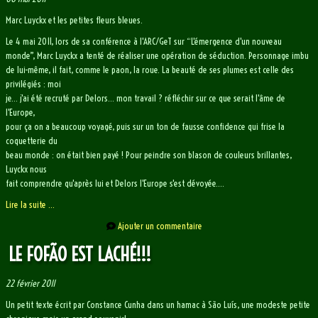
Marc Luyckx et les petites fleurs bleues.
Le 4 mai 2011, lors de sa conférence à l'ARC/GeT sur “L'émergence d'un nouveau
monde”, Marc Luyckx a tenté de réaliser une opération de séduction. Personnage imbu
de lui-même, il fait, comme le paon, la roue. La beauté de ses plumes est celle des
privilégiés : moi
je… j'ai été recruté par Delors… mon travail ? réfléchir sur ce que serait l'âme de
l'Europe,
pour ça on a beaucoup voyagé, puis sur un ton de fausse confidence qui frise la
coquetterie du
beau monde : on était bien payé ! Pour peindre son blason de couleurs brillantes,
Luyckx nous
fait comprendre qu'après lui et Delors l'Europe s'est dévoyée....
Lire la suite ...
Ajouter un commentaire
LE FOFÃO EST LACHÉ!!!
22 février 2011
Un petit texte écrit par Constance Cunha dans un hamac à São Luís, une modeste petite