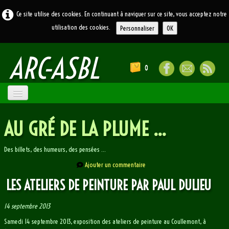
Ce site utilise des cookies. En continuant à naviguer sur ce site, vous acceptez notre
utilisation des cookies.
Personnaliser
OK
ARC
-ASBL
0
ACCUEIL
AU GRÉ DE LA PLUME ...
ATELIERS
▼
Des billets, des humeurs, des pensées ...
LE BLOG
Ajouter un commentaire
LIENS
LES ATELIERS DE PEINTURE PAR PAUL DULIEU
CONTACT
14 septembre 2013
SOUVENIRS
Samedi 14 septembre 2013, exposition des ateliers de peinture au Coullemont, à