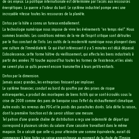
de ces enjeux. La politique internationale est déterminée par l'accès aux ressources
énergétiques. La guerre a l'odeur du baril. Le système industriel pompe avec une
incroyable vitesse toutes les ressources de la planète.
L'intox par la hâte a connu un furieux emballement.
La technologie numérique nous impose de vivre les événements “en temps réel”. Nous
sommes branchés. Les conditions mêmes de la vie de l'esprit critique sont détruites
par le flux constant de l'info. Les outils de la modernité numérique nous plongent dans
une culture de l'immédiateté. Ce qui était intéressant il y a 5 minutes est déjà dépassé.
L'obsolescence, cette forme hâtive du vieillissement, qui affecta les biens industriels à
partir des années 70 touche aujourd'hui toutes les formes de l'existence, et les aînés
ne savent plus ce qu'ils peuvent encore transmettre à leurs petits-enfants.
L'intox par la dimension.
Jamais assez grandes, les entreprises finissent par imploser.
Le système financier, conduit au bord du gouffre par des prises de risque
extravagantes, a produit des montagnes de biens fictifs qui se sont écroulés sous la
crise de 2008 comme des pans de banquise sous l'effet du réchauffement climatique.
Autre excès: les revenus des PDG et le poids des parachutes dorés. Cela défie la raison,
dont la première fonction est de savoir utiliser une mesure.
Tel patron d'une grande chaîne de distribution a reçu une indemnité de départ qui
correspond à plusieurs siècles du salaire d'une caissière travaillant dans le même
magasin. On a calculé que celle-ci, pour atteindre une somme équivalente, aurait dû
commencer à faire tinter sa caisse enregistreuse au moment de la chute de l'Empire