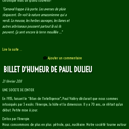
chronique mais un grand souvenir!
"Carnaval frappe à la porte. Les averses de pluie
s'espacent. On voit la nature amazonienne qui a
verdi. La mousse, les herbes sauvages, les lianes et
autres arbrisseaux poussent partout là où ils
peuvent. Ça sent encore la terre mouillée ..."
Lire la suite ...
Ajouter un commentaire
BILLET D'HUMEUR DE PAUL DULIEU
21 février 2011
UNE SOCIETE DE L'INTOX
En 1935, faisant le “Bilan de l'intelligence”, Paul Valéry déclarait que nous sommes
intoxiqués par 3 excès: l'énergie, la hâte et la dimension. Il y a 70 ans, ce n'était qu'un
début. Petite mise à jour.
L'intox par l'énergie.
Nous consommons de plus en plus: pétrole, gaz, nucléaire. Notre société tourne autour