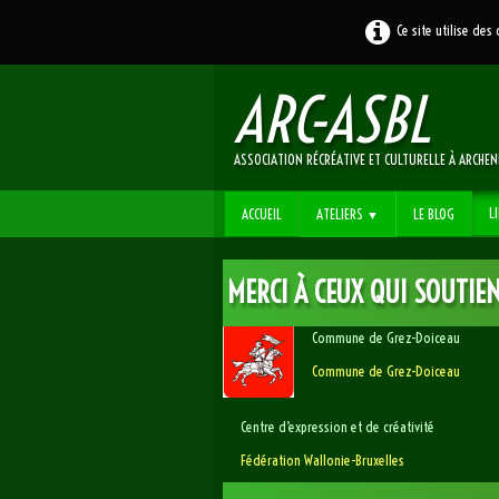
Ce site utilise des
ARC
-ASBL
ASSOCIATION RÉCRÉATIVE ET CULTURELLE À ARCHE
L
ACCUEIL
ATELIERS
LE BLOG
▼
MERCI À CEUX QUI SOUTIE
Commune de Grez-Doiceau
Commune de Grez-Doiceau
Centre d’expression et de créativité
Fédération Wallonie-Bruxelles