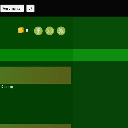
Personnaliser
OK
0
z-Doiceau