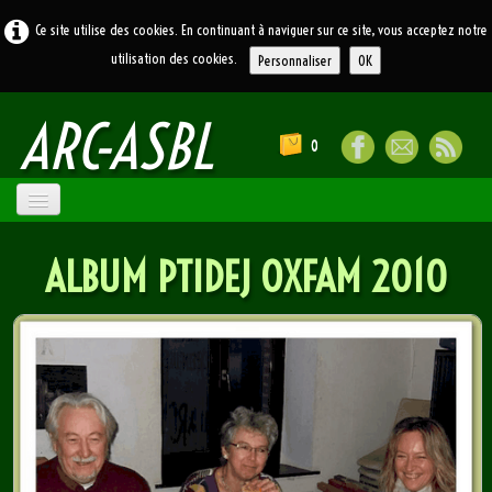
Ce site utilise des cookies. En continuant à naviguer sur ce site, vous acceptez notre
utilisation des cookies.
Personnaliser
OK
ARC
-ASBL
0
ACCUEIL
ALBUM PTIDEJ OXFAM 2010
ATELIERS
▼
LE BLOG
LIENS
CONTACT
SOUVENIRS