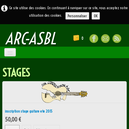
Ce site utilise des cookies. En continuant à naviguer sur ce site, vous acceptez notre
utilisation des cookies.
Personnaliser
OK
ARC
-ASBL
0
ACCUEIL
STAGES
ATELIERS
▼
LE BLOG
LIENS
CONTACT
inscription stage guitare ete 2015
50,00 €
SOUVENIRS