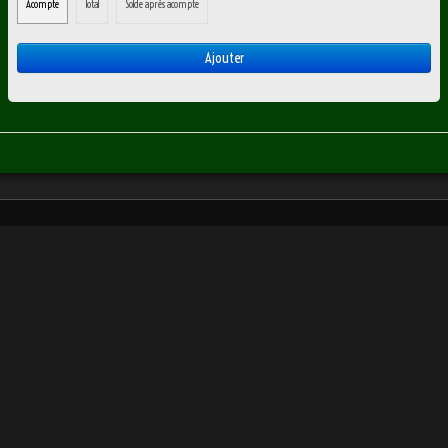
Acompte
Total
Solde après acompte
BULLETIN D'INFOS
Ajouter