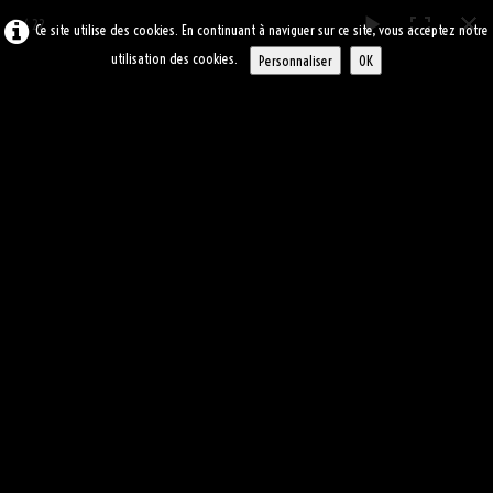
9 / 22
Ce site utilise des cookies. En continuant à naviguer sur ce site, vous acceptez notre
utilisation des cookies.
Personnaliser
OK
ARC
-ASBL
0
ACCUEIL
ALBUM BOURSE AUX PLANTES
ATELIERS
▼
2011
LE BLOG
LIENS
CONTACT
SOUVENIRS