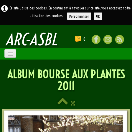
Ce site utilise des cookies. En continuant à naviguer sur ce site, vous acceptez notre
utilisation des cookies.
Personnaliser
OK
ARC
-ASBL
0
ACCUEIL
ALBUM BOURSE AUX PLANTES
ATELIERS
▼
2011
LE BLOG
LIENS
CONTACT
SOUVENIRS