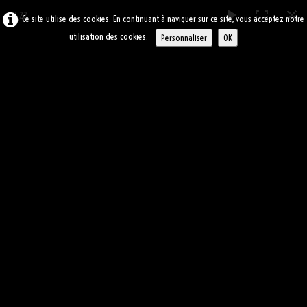
3 / 22
Ce site utilise des cookies. En continuant à naviguer sur ce site, vous acceptez notre
utilisation des cookies.
Personnaliser
OK
ARC
-ASBL
0
ACCUEIL
ALBUM BOURSE AUX PLANTES
ATELIERS
▼
2011
LE BLOG
LIENS
CONTACT
SOUVENIRS