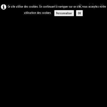
21 / 22
Ce site utilise des cookies. En continuant à naviguer sur ce site, vous acceptez notre
utilisation des cookies.
Personnaliser
OK
ARC
-ASBL
0
ACCUEIL
ALBUM BOURSE AUX PLANTES
ATELIERS
▼
2011
LE BLOG
LIENS
CONTACT
SOUVENIRS