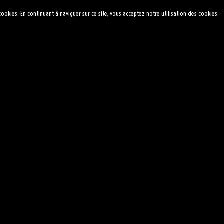
 cookies. En continuant à naviguer sur ce site, vous acceptez notre utilisation des cookies.
NNES
IENS
CONTACT
SOUVENIRS
BULLETIN D'INFOS
ALBUM BOURSE AUX PLANTES 201