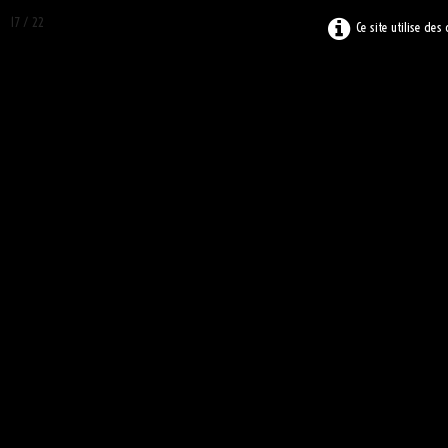
17 / 22
Ce site utilise des
ARC
-ASBL
ASSOCIATION RÉCRÉATIVE ET CULTURELLE À ARCHE
ACCUEIL
ATELIERS
LE BLOG
L
▼